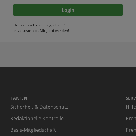
Login
Du bist noch nicht registriert?
Jetzt kostenlos Mitglied werden!
FAKTEN
SERV
Sicherheit & Datenschutz
Hilf
Redaktionelle Kontrolle
Prem
Basis-Mitgliedschaft
Prem